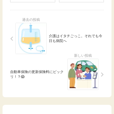
を
るで海
ひ
外！？
き
ワクワ
や
クが止
す
まらな
い
いベト
私
ナムス
介護はイタチごっこ。それでも今
が
ーパー
日も病院へ
続
発見！
け
て
い
る
自動車保険の更新保険料にビック
習
リ！？😱
慣
✨