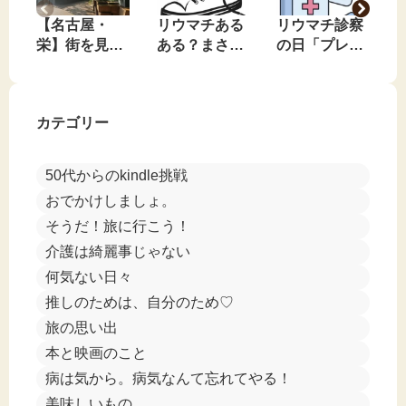
【名古屋・
リウマチある
リウマチ診察
栄】街を見下
ある？まさか
の日「プレド
ろす、私のお
のコンバース
ニンやめてみ
気に入りの無
事件🤣
る？」と言わ
料休憩スポッ
れました🤣
カテゴリー
ト
50代からのkindle挑戦
おでかけしましょ。
そうだ！旅に行こう！
介護は綺麗事じゃない
何気ない日々
推しのためは、自分のため♡
旅の思い出
本と映画のこと
病は気から。病気なんて忘れてやる！
美味しいもの