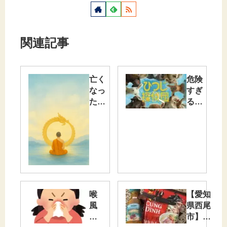
関連記事
亡く
危険
なっ
すぎ
た母
る誘
の誕
惑…
生
サブ
日。
スク
に入
るか
本気
で悩
んで
喉
【愛知
いま
風
県西尾
す🤣
邪
市】ま