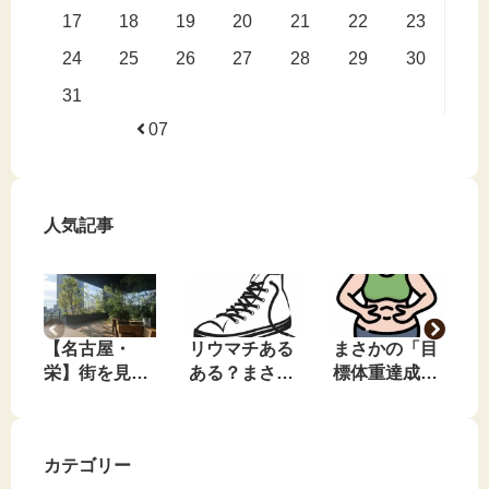
17
18
19
20
21
22
23
24
25
26
27
28
29
30
31
07
人気記事
【名古屋・
リウマチある
まさかの「目
栄】街を見下
ある？まさか
標体重達成」
ろす、私のお
のコンバース
…でも、素直
気に入りの無
事件🤣
に喜べない理
料休憩スポッ
由
カテゴリー
ト