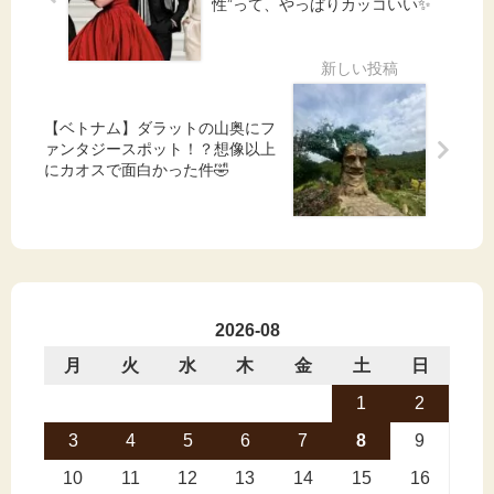
性”って、やっぱりカッコいい✨
【ベトナム】ダラットの山奥にフ
ァンタジースポット！？想像以上
にカオスで面白かった件🤣
2026-08
月
火
水
木
金
土
日
1
2
3
4
5
6
7
8
9
10
11
12
13
14
15
16