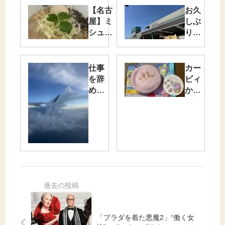
【名古
お久
屋】ミ
しぶ
シュラ
りの
ン掲載
推し
実績の
ホー
ある本
ムセ
仕事
カー
店を持
ンタ
を辞
ビィ
つ人気
ー
めま
から
店！“ぐ
へ！
し
つな
り虎”で
た！
が
見つけ
そし
る、
た美し
て旅
小さ
すぎる
への
な国
一杯✨
準
際交
備！
流と
新パ
スポ
ート
✨
「プラダを着た悪魔2」“働く女