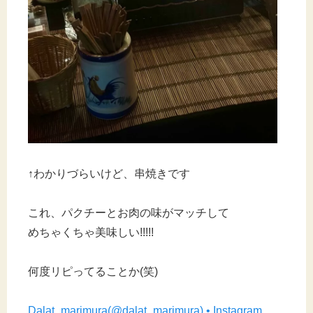
↑わかりづらいけど、串焼きです
これ、パクチーとお肉の味がマッチして
めちゃくちゃ美味しい!!!!!
何度リピってることか(笑)
Dalat_marimura(@dalat_marimura) • Instagram