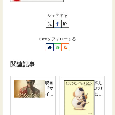
シェアする
rocoをフォローする
関連記事
映画
久し
『マ
ぶり
イケ
に、
ル』
泣け
を観
た一
て
冊