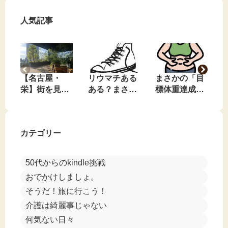
人気記事
【名古屋・
リウマチある
まさかの「目
栄】街を見下
ある？まさか
標体重達成」
ろす、私のお
のコンバース
…でも、素直
気に入りの無
事件🤣
に喜べない理
料休憩スポッ
由
カテゴリー
ト
50代からのkindle挑戦
おでかけしましょ。
そうだ！旅に行こう！
介護は綺麗事じゃない
何気ない日々