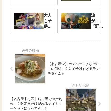
〜キ
ン
グ・
大人
涙
オ
も子
が…。
ブ・
供も
『野生
ポッ
笑っ
の島の
プの
て、
ロズ』
光と
ちょ
は大人
影〜
っぴ
こそ観
り泣
てほし
け
い感動
【名古屋栄】ホテルランチなのに
る。
作！
この価格！？栄で優雅すぎるラン
『ト
チタイム✨
イ・
スト
ーリ
ー
5』
【名古屋中村区】名古屋で海外気
を観
分！？限定日だけ現れるナイトマ
てき
ーケットに行ってきた✨