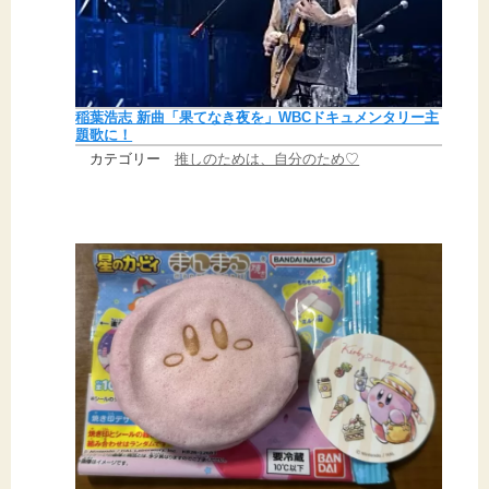
稲葉浩志 新曲「果てなき夜を」WBCドキュメンタリー主
題歌に！
カテゴリー
推しのためは、自分のため♡