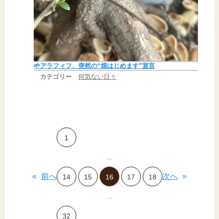
🌱アラフィフ、突然の“畑はじめます”宣言
カテゴリー
何気ない日々
1
…
«
前へ
次へ
»
14
15
16
17
18
…
32