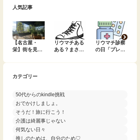
人気記事
【名古屋・
リウマチある
リウマチ診察
栄】街を見下
ある？まさか
の日「プレド
ろす、私のお
のコンバース
ニンやめてみ
気に入りの無
事件🤣
る？」と言わ
料休憩スポッ
れました🤣
カテゴリー
ト
50代からのkindle挑戦
おでかけしましょ。
そうだ！旅に行こう！
介護は綺麗事じゃない
何気ない日々
推しのためは、自分のため♡