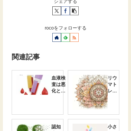
シェアする
rocoをフォローする
関連記事
血液検
リウ
査は悪
マト
化と不
レッ
思議な
クス
現
開始
象？？
から
｜リウ
の
マチ通
今。
認知
小さ
院記録
正直