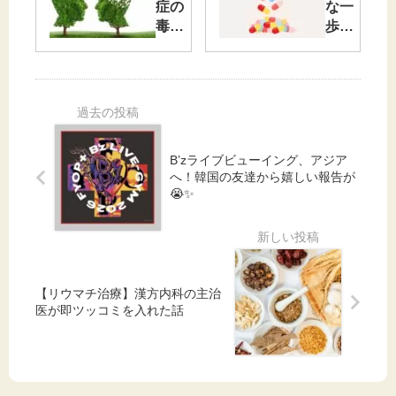
症の
な一
な経
毒父
歩で
過報
と暮
も前
告。
らす
へ。
現
リウ
実。
マチ
スト
と向
レス
き合
B’zライブビューイング、アジア
と向
う私
へ！韓国の友達から嬉しい報告が
き合
の今
😭✨
うた
めに
始め
たこ
と
【リウマチ治療】漢方内科の主治
医が即ツッコミを入れた話