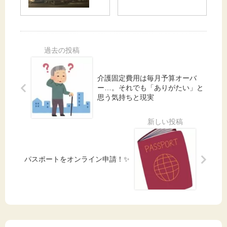
がラ
フ、
で悩
て歌
ーメ
突然
んで
って
ン
の“畑
いま
スト
屋⁉︎
はじ
す🤣
レス
岡崎
めま
発散
「台
す”宣
湾バ
言
介護固定費用は毎月予算オーバ
スラ
ー…。それでも「ありがたい」と
ーメ
思う気持ちと現実
ン」
が想
像以
上だ
っ
た。
パスポートをオンライン申請！✨