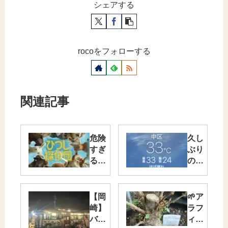
シェアする
rocoをフォローする
関連記事
危険
久し
すぎ
ぶり
る誘
の友
惑…
達ラ
サブ
ンチ
スク
＆カ
【岡
🌱ア
に入
ラオ
崎】
ラフ
るか
ケ！
バス
ィ
本気
笑っ