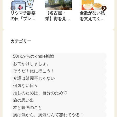
リウマチ診察
【名古屋・
食欲がない私
の日「プレド
栄】街を見下
を支えてくれ
ニンやめてみ
ろす、私のお
る、最近の朝
る？」と言わ
気に入りの無
ごはん
れました🤣
料休憩スポッ
カテゴリー
ト
50代からのkindle挑戦
おでかけしましょ。
そうだ！旅に行こう！
介護は綺麗事じゃない
何気ない日々
推しのためは、自分のため♡
旅の思い出
本と映画のこと
病は気から。病気なんて忘れてやる！