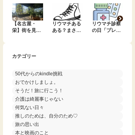
【名古屋・
リウマチある
リウマチ診察
栄】街を見下
ある？まさか
の日「プレド
ろす、私のお
のコンバース
ニンやめてみ
気に入りの無
事件🤣
る？」と言わ
料休憩スポッ
れました🤣
カテゴリー
ト
50代からのkindle挑戦
おでかけしましょ。
そうだ！旅に行こう！
介護は綺麗事じゃない
何気ない日々
推しのためは、自分のため♡
旅の思い出
本と映画のこと