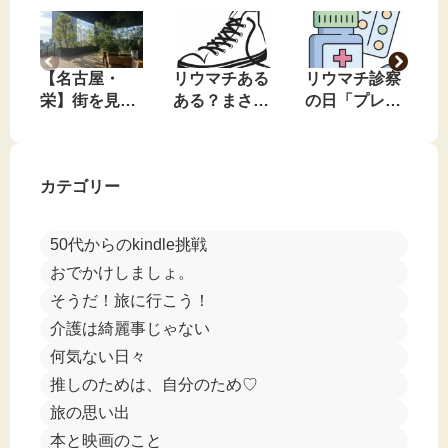
【名古屋・
リウマチある
リウマチ診察
栄】街を見下
ある？まさか
の日「プレド
ろす、私のお
のコンバース
ニンやめてみ
気に入りの無
事件🤣
る？」と言わ
料休憩スポッ
れました🤣
カテゴリー
ト
50代からのkindle挑戦
おでかけしましょ。
そうだ！旅に行こう！
介護は綺麗事じゃない
何気ない日々
推しのためは、自分のため♡
旅の思い出
本と映画のこと