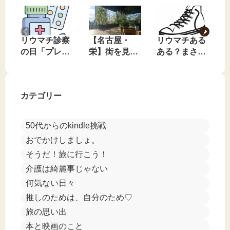
リウマチ診察
【名古屋・
リウマチある
の日「プレド
栄】街を見下
ある？まさか
ニンやめてみ
ろす、私のお
のコンバース
る？」と言わ
気に入りの無
事件🤣
れました🤣
料休憩スポッ
カテゴリー
ト
50代からのkindle挑戦
おでかけしましょ。
そうだ！旅に行こう！
介護は綺麗事じゃない
何気ない日々
推しのためは、自分のため♡
旅の思い出
本と映画のこと