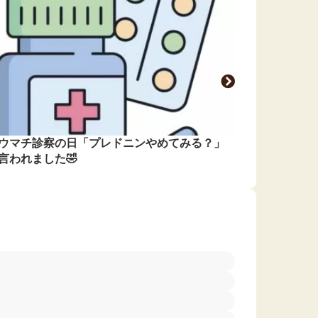
ウマチ診察の日「プレドニンやめてみる？」
まさかの「
言われました🤣
ない理由