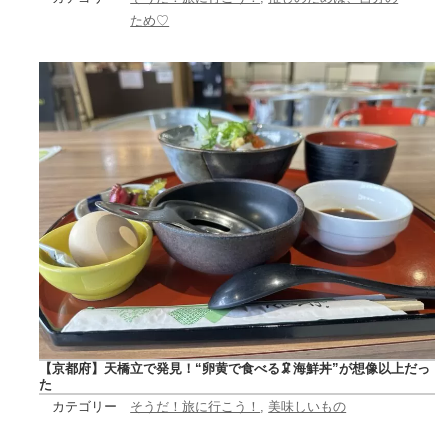
ため♡
【京都府】天橋立で発見！“卵黄で食べる🦑海鮮丼”が想像以上だっ
た
カテゴリー
そうだ！旅に行こう！
, 
美味しいもの