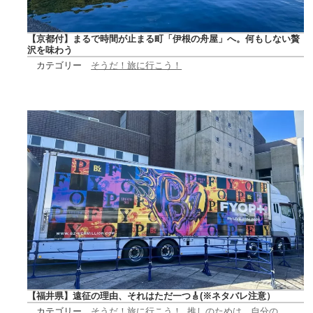
【京都付】まるで時間が止まる町「伊根の舟屋」へ。何もしない贅
沢を味わう
カテゴリー
そうだ！旅に行こう！
【福井県】遠征の理由、それはただ一つ🎸(※ネタバレ注意）
カテゴリー
そうだ！旅に行こう！
, 
推しのためは、自分の