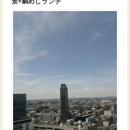
景×鯛めしランチ