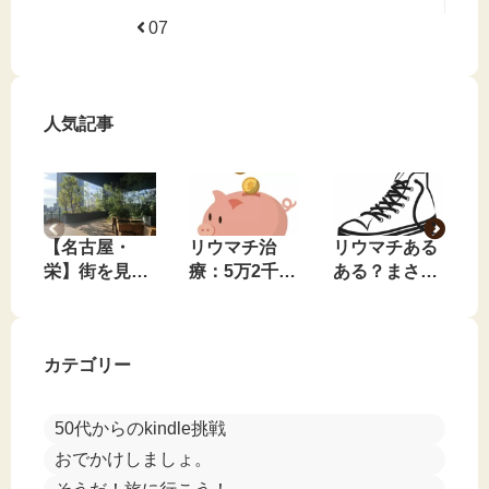
07
人気記事
【名古屋・
リウマチ治
リウマチある
栄】街を見下
療：5万2千円
ある？まさか
ろす、私のお
の効果は？
のコンバース
気に入りの無
JAK阻害薬を
事件🤣
料休憩スポッ
飲み始めて1
カテゴリー
ト
週間
50代からのkindle挑戦
おでかけしましょ。