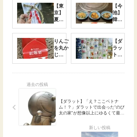
【東
【今
京】
池】
夏越
韓国
の大
気
祓
分！
と、
大好
りんご
【ダ
不思
きな
を丸か
ラッ
議な
百濟
じ
ト】
ご縁
（ペ
り！？
🐉
のお
クチ
岐阜県
夢が
話
ュ）
大垣の
叶っ
でラ
銘菓が
た場
ンチ
想像以
所へ
✨
上のお
｜リ
【ダラット】「え？ここベトナ
いしさ
ンフ
ム！？」ダラットで出会った“のび
🍎✨
ォッ
太の家”が想像以上にゆるくて最高
ク寺
だった話
（リ
サイ
クル