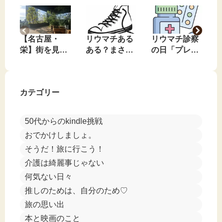
【名古屋・
リウマチある
リウマチ診察
栄】街を見下
ある？まさか
の日「プレド
ろす、私のお
のコンバース
ニンやめてみ
気に入りの無
事件🤣
る？」と言わ
料休憩スポッ
れました🤣
カテゴリー
ト
50代からのkindle挑戦
おでかけしましょ。
そうだ！旅に行こう！
介護は綺麗事じゃない
何気ない日々
推しのためは、自分のため♡
旅の思い出
本と映画のこと